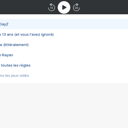
 DayZ
 a 13 ans (et vous l'avez ignoré)
e (littéralement)
im Rayan
 toutes les règles
s les jeux vidéo
us choquant de Rockstar ? - Le scandale BULLY
e plus moche de Steam
du RÊVE tourne au CAUCHEMAR
pendant 8 heures
it… à tort